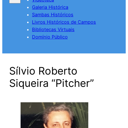
Galeria Histórica
Sambas Históricos
Livros Históricos de Campos
Bibliotecas Virtuais
Domínio Público
Sílvio Roberto
Siqueira “Pitcher”