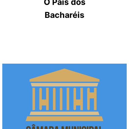
O País dos
Bacharéis