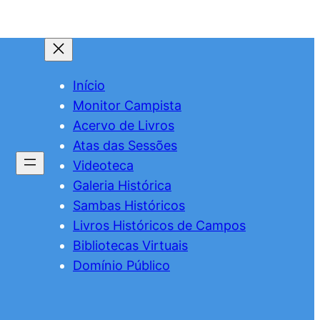
Início
Monitor Campista
Acervo de Livros
Atas das Sessões
Videoteca
Galeria Histórica
Sambas Históricos
Livros Históricos de Campos
Bibliotecas Virtuais
Domínio Público