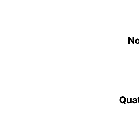
No
Quat