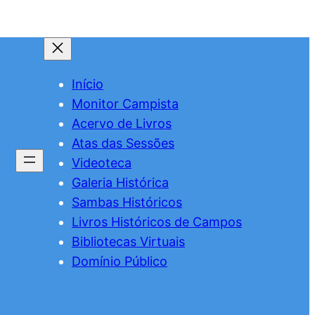
Início
Monitor Campista
Acervo de Livros
Atas das Sessões
Videoteca
Galeria Histórica
Sambas Históricos
Livros Históricos de Campos
Bibliotecas Virtuais
Domínio Público