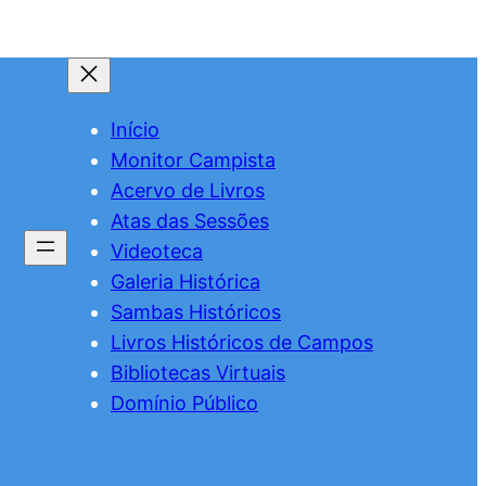
Início
Monitor Campista
Acervo de Livros
Atas das Sessões
Videoteca
Galeria Histórica
Sambas Históricos
Livros Históricos de Campos
Bibliotecas Virtuais
Domínio Público