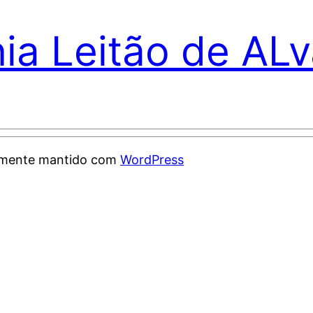
nia Leitão de AL
samente mantido com
WordPress